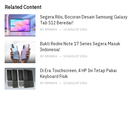
r
i
Related Content
e
Segera Rilis, Bocoran Desain Samsung Galaxy
s
:
Tab S12 Beredar!
BY
AMANDA
10 AUGUST 2026
Bukti Redmi Note 17 Series Segera Masuk
Indonesia!
BY
AMANDA
10 AUGUST 2026
Di Era Touchscreen, 4 HP Ini Tetap Pakai
Keyboard Fisik
BY
AMANDA
10 AUGUST 2026