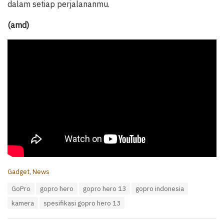
dalam setiap perjalananmu.
(amd)
C
Gadget
,
News
a
T
GoPro
gopro hero
gopro hero 13
gopro indonesia
t
a
e
kamera
spesifikasi gopro hero 13
g
g
s
o
: