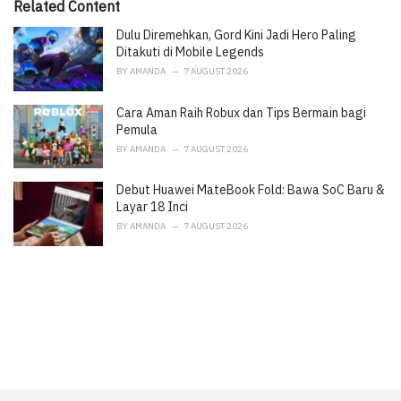
i
Related Content
e
Dulu Diremehkan, Gord Kini Jadi Hero Paling
s
:
Ditakuti di Mobile Legends
BY
AMANDA
7 AUGUST 2026
Cara Aman Raih Robux dan Tips Bermain bagi
Pemula
BY
AMANDA
7 AUGUST 2026
Debut Huawei MateBook Fold: Bawa SoC Baru &
Layar 18 Inci
BY
AMANDA
7 AUGUST 2026