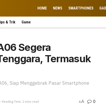
HOME
NEWS
SMARTPHONES
GA
ips & Trik
Game
A06 Segera
 Tenggara, Termasuk
 A06, Siap Menggebrak Pasar Smartphone
0
A
e
Reading Time: 2 mins read
A