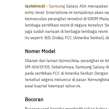
tautekno.id
–
Samsung
Galaxy A06 merupakan 
entry-level. Smartphone ini tampaknya akan seg
kemunculan perangkat tersebut di SIRIM Malay
lembaga sertifikasi resmi di negara tersebut. Se
juga sudah nampak di berbagai lembaga resmi
itu seperti: BIS (India), FCC (Amerika Serikat),
Nomer Model
Dilansir dari laman Gizmochina, perangkat ini t
SM-A065F/DS. Sebelumnya, Samsung Galaxy A
pada sertifikasi FCC di Amerika Serikat. Deng
tersebut segera meluncur di pasar. Kemungkinan 
awal kuartal keempat tahun ini.
Bocoran
Bocoran yang beredar mengindikasikan bahw