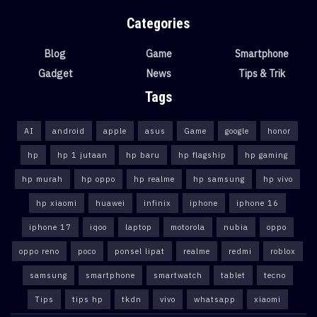
Categories
Blog
Game
Smartphone
Gadget
News
Tips & Trik
Tags
AI
android
apple
asus
Game
google
honor
hp
hp 1 jutaan
hp baru
hp flagship
hp gaming
hp murah
hp oppo
hp realme
hp samsung
hp vivo
hp xiaomi
huawei
infinix
iphone
iphone 16
iphone 17
iqoo
laptop
motorola
nubia
oppo
oppo reno
poco
ponsel lipat
realme
redmi
roblox
samsung
smartphone
smartwatch
tablet
tecno
Tips
tips hp
tkdn
vivo
whatsapp
xiaomi