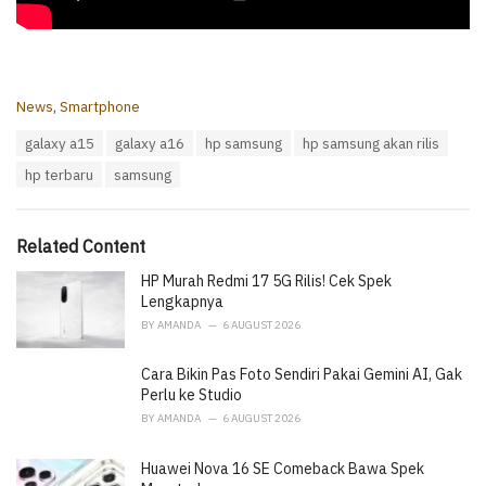
C
News
,
Smartphone
a
T
galaxy a15
galaxy a16
hp samsung
hp samsung akan rilis
t
a
e
hp terbaru
samsung
g
g
s
o
:
r
i
Related Content
e
HP Murah Redmi 17 5G Rilis! Cek Spek
s
:
Lengkapnya
BY
AMANDA
6 AUGUST 2026
Cara Bikin Pas Foto Sendiri Pakai Gemini AI, Gak
Perlu ke Studio
BY
AMANDA
6 AUGUST 2026
Huawei Nova 16 SE Comeback Bawa Spek