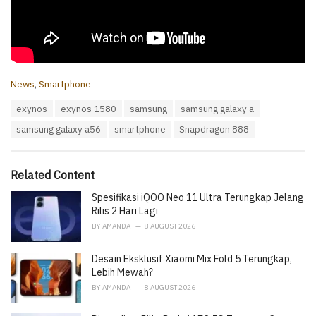
C
News
,
Smartphone
a
T
exynos
exynos 1580
samsung
samsung galaxy a
t
a
e
samsung galaxy a56
smartphone
Snapdragon 888
g
g
s
o
:
r
i
Related Content
e
Spesifikasi iQOO Neo 11 Ultra Terungkap Jelang
s
:
Rilis 2 Hari Lagi
BY
AMANDA
8 AUGUST 2026
Desain Eksklusif Xiaomi Mix Fold 5 Terungkap,
Lebih Mewah?
BY
AMANDA
8 AUGUST 2026