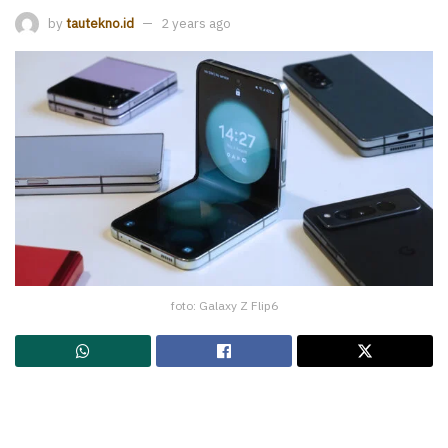
by
tautekno.id
2 years ago
foto: Galaxy Z Flip6