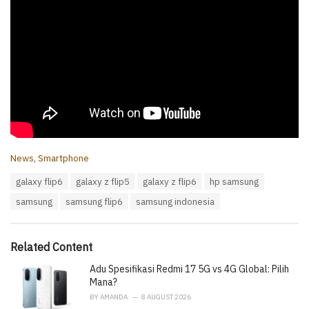
C
News
,
Smartphone
a
T
galaxy flip6
galaxy z flip5
galaxy z flip6
hp samsung
t
a
e
samsung
samsung flip6
samsung indonesia
g
g
s
o
:
r
i
Related Content
e
Adu Spesifikasi Redmi 17 5G vs 4G Global: Pilih
s
:
Mana?
BY
AMANDA
8 AUGUST 2026