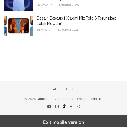
BY
AMANDA
8 AUGUST 2026
Desain Eksklusif Xiaomi Mix Fold 5 Terungkap,
Lebih Mewah?
BY
AMANDA
8 AUGUST 2026
BACK TO TOP
© 2025
tautekno
- All Rights Reserved
tautekno.id
.
Exit mobile version