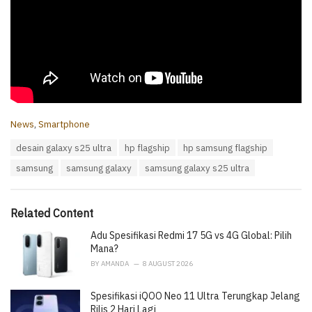
C
News
,
Smartphone
a
T
desain galaxy s25 ultra
hp flagship
hp samsung flagship
t
a
e
samsung
samsung galaxy
samsung galaxy s25 ultra
g
g
s
o
:
r
i
Related Content
e
Adu Spesifikasi Redmi 17 5G vs 4G Global: Pilih
s
:
Mana?
BY
AMANDA
8 AUGUST 2026
Spesifikasi iQOO Neo 11 Ultra Terungkap Jelang
Rilis 2 Hari Lagi