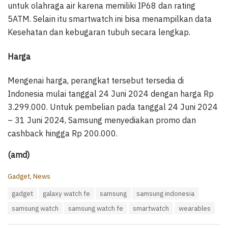
untuk olahraga air karena memiliki IP68 dan rating
5ATM. Selain itu smartwatch ini bisa menampilkan data
Kesehatan dan kebugaran tubuh secara lengkap.
Harga
Mengenai harga, perangkat tersebut tersedia di
Indonesia mulai tanggal 24 Juni 2024 dengan harga Rp
3.299.000. Untuk pembelian pada tanggal 24 Juni 2024
– 31 Juni 2024, Samsung menyediakan promo dan
cashback hingga Rp 200.000.
(amd)
C
Gadget
,
News
a
T
gadget
galaxy watch fe
samsung
samsung indonesia
t
a
e
samsung watch
samsung watch fe
smartwatch
wearables
g
g
s
o