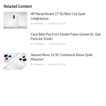
:
r
i
Related Content
e
HP Murah Redmi 17 5G Rilis! Cek Spek
s
:
Lengkapnya
BY
AMANDA
6 AUGUST 2026
Cara Bikin Pas Foto Sendiri Pakai Gemini AI, Gak
Perlu ke Studio
BY
AMANDA
6 AUGUST 2026
Huawei Nova 16 SE Comeback Bawa Spek
Monster!
BY
AMANDA
6 AUGUST 2026