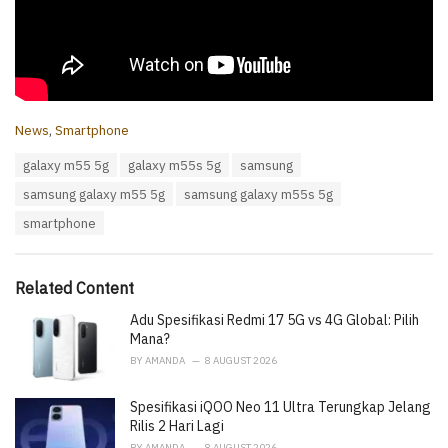
C
News
,
Smartphone
a
T
galaxy m55 5g
galaxy m55s 5g
samsung
t
a
e
samsung galaxy m55 5g
samsung galaxy m55s 5g
g
g
s
o
smartphone
:
r
i
e
Related Content
s
:
Adu Spesifikasi Redmi 17 5G vs 4G Global: Pilih
Mana?
BY
AMANDA
8 AUGUST 2026
Spesifikasi iQOO Neo 11 Ultra Terungkap Jelang
Rilis 2 Hari Lagi
BY
AMANDA
8 AUGUST 2026