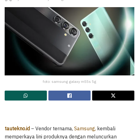
foto: samsung galaxy m55s 5g
tautekno.id
– Vendor ternama,
Samsung,
kembali
memperkaya lini produknya dengan meluncurkan