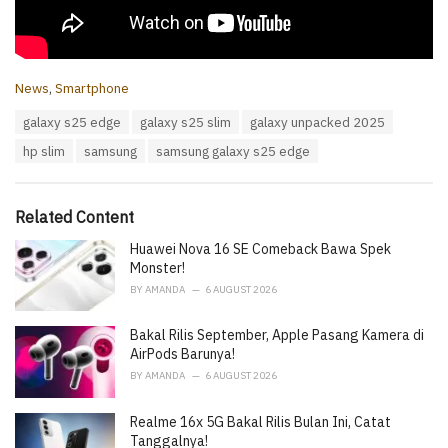
C
News
,
Smartphone
a
T
galaxy s25 edge
galaxy s25 slim
galaxy unpacked 2025
t
a
e
hp slim
samsung
samsung galaxy s25 edge
g
g
s
o
:
r
i
Related Content
e
Huawei Nova 16 SE Comeback Bawa Spek
s
:
Monster!
BY
AMANDA
6 AUGUST 2026
Bakal Rilis September, Apple Pasang Kamera di
AirPods Barunya!
BY
AMANDA
6 AUGUST 2026
Realme 16x 5G Bakal Rilis Bulan Ini, Catat
Tanggalnya!