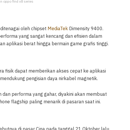
in oppo find x8 series
 ditenagai oleh chipset
MediaTek
Dimensity 9400.
performa yang sangat kencang dan efisien dalam
n aplikasi berat hingga bermain game grafis tinggi.
era fisik dapat memberikan akses cepat ke aplikasi
ga mendukung pengisian daya nirkabel magnetik.
 dan performa yang gahar, diyakini akan membuat
one flagship paling menarik di pasaran saat ini.
ebutnya di pasar Cina pada tanggal 21 Oktober lalu.