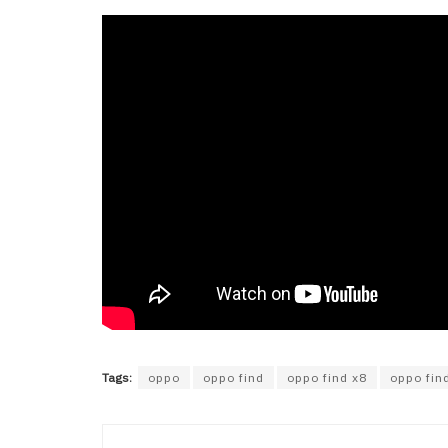
Tags:
oppo
oppo find
oppo find x8
oppo fin