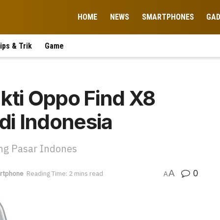
HOME
NEWS
SMARTPHONES
GA
ips & Trik
Game
Bukti Oppo Find X8
di Indonesia
ng Pasar Indones
0
A
rtphone
Reading Time: 2 mins read
A