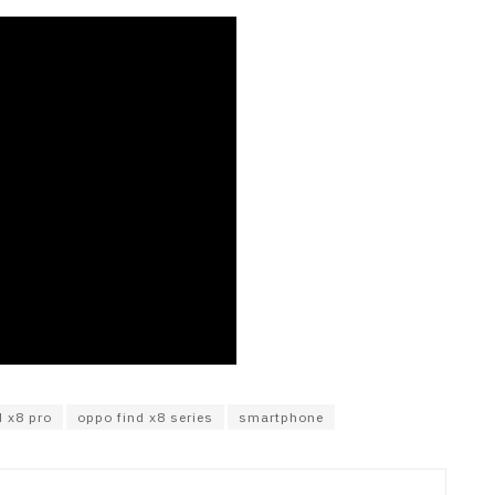
d x8 pro
oppo find x8 series
smartphone