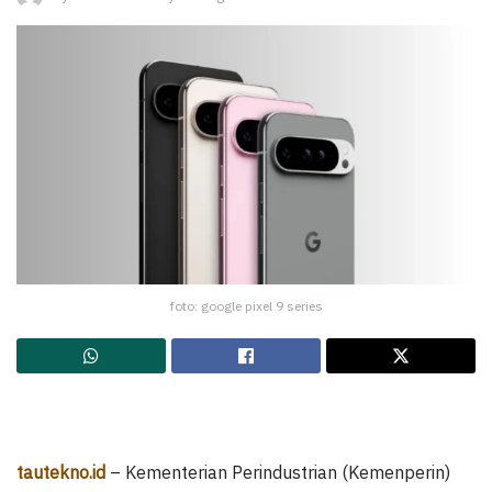
foto: google pixel 9 series
tautekno.id
– Kementerian Perindustrian (Kemenperin)