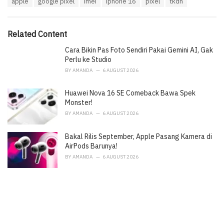
apple
google pixel
imei
iphone 16
pixel
tkdn
t
a
e
g
g
s
o
Related Content
:
r
i
Cara Bikin Pas Foto Sendiri Pakai Gemini AI, Gak
e
Perlu ke Studio
s
BY
AMANDA
6 AUGUST 2026
:
Huawei Nova 16 SE Comeback Bawa Spek
Monster!
BY
AMANDA
6 AUGUST 2026
Bakal Rilis September, Apple Pasang Kamera di
AirPods Barunya!
BY
AMANDA
6 AUGUST 2026