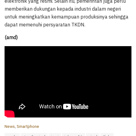
elektronik yang resmi. Selain itu, pemerintah juga perlu
memberikan dukungan kepada industri dalam negeri
untuk meningkatkan kemampuan produksinya sehingga
dapat memenuhi persyaratan TKDN.
(amd)
C
News
,
Smartphone
a
T