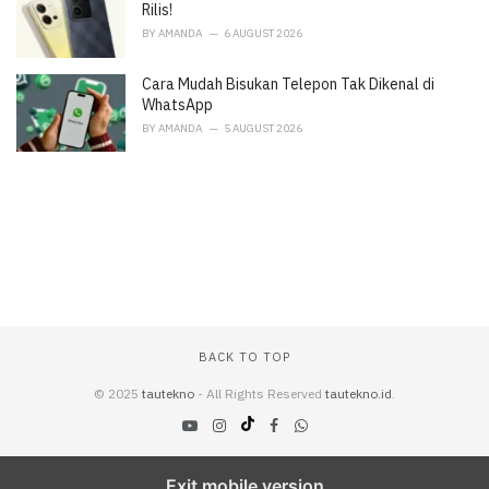
Rilis!
BY
AMANDA
6 AUGUST 2026
Cara Mudah Bisukan Telepon Tak Dikenal di
WhatsApp
BY
AMANDA
5 AUGUST 2026
BACK TO TOP
© 2025
tautekno
- All Rights Reserved
tautekno.id
.
Exit mobile version