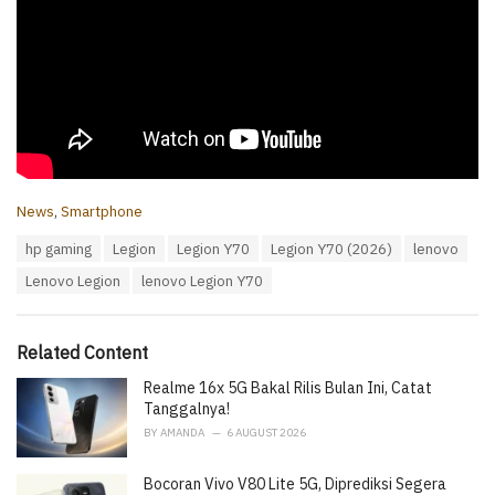
C
News
,
Smartphone
a
T
hp gaming
Legion
Legion Y70
Legion Y70 (2026)
lenovo
t
a
e
Lenovo Legion
lenovo Legion Y70
g
g
s
o
:
r
i
Related Content
e
Realme 16x 5G Bakal Rilis Bulan Ini, Catat
s
:
Tanggalnya!
BY
AMANDA
6 AUGUST 2026
Bocoran Vivo V80 Lite 5G, Diprediksi Segera