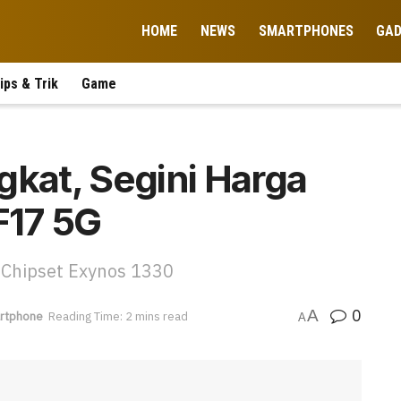
HOME
NEWS
SMARTPHONES
GA
ips & Trik
Game
gkat, Segini Harga
F17 5G
 Chipset Exynos 1330
0
A
rtphone
Reading Time: 2 mins read
A