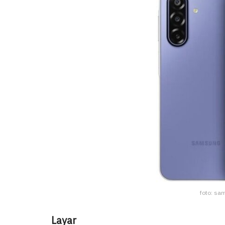
foto: sa
Layar