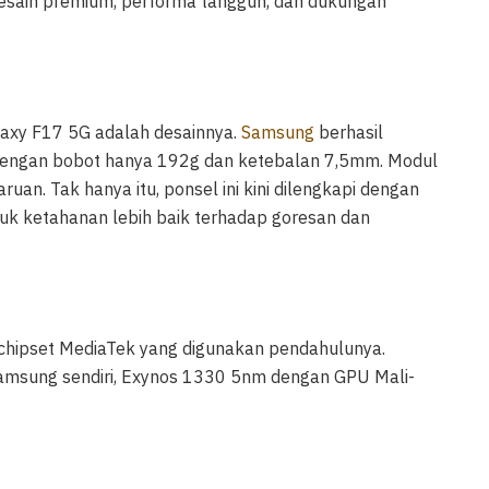
esain premium, performa tangguh, dan dukungan
laxy F17 5G adalah desainnya.
Samsung
berhasil
 dengan bobot hanya 192g dan ketebalan 7,5mm. Modul
. Tak hanya itu, ponsel ini kini dilengkapi dengan
ntuk ketahanan lebih baik terhadap goresan dan
i chipset MediaTek yang digunakan pendahulunya.
n Samsung sendiri, Exynos 1330 5nm dengan GPU Mali-