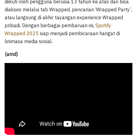
diikuti oleh pengguna berusia 13 tahun ke atas dan bisa
diakses melalui tab Wrapped, pencarian ‘Wrapped Party’,
atau langsung di akhir tayangan experience Wrapped
pribadi. Dengan berbagai pembaruan ini,
Spotify
Wrapped 2025
siap menjadi pembicaraan hangat di
linimasa media sosial.
(amd)