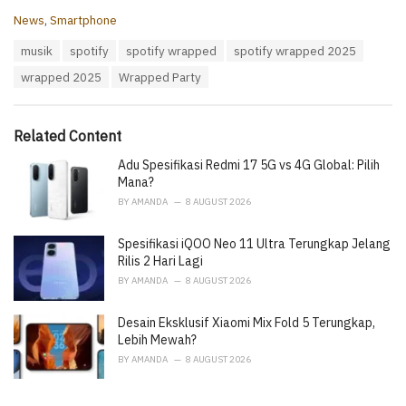
C
News
,
Smartphone
a
T
musik
spotify
spotify wrapped
spotify wrapped 2025
t
a
e
wrapped 2025
Wrapped Party
g
g
s
o
:
r
i
Related Content
e
Adu Spesifikasi Redmi 17 5G vs 4G Global: Pilih
s
:
Mana?
BY
AMANDA
8 AUGUST 2026
Spesifikasi iQOO Neo 11 Ultra Terungkap Jelang
Rilis 2 Hari Lagi
BY
AMANDA
8 AUGUST 2026
Desain Eksklusif Xiaomi Mix Fold 5 Terungkap,
Lebih Mewah?
BY
AMANDA
8 AUGUST 2026