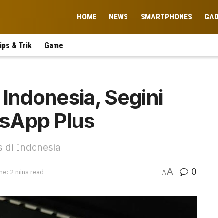
HOME
NEWS
SMARTPHONES
GA
ips & Trik
Game
 Indonesia, Segini
sApp Plus
 di Indonesia
0
A
me: 2 mins read
A