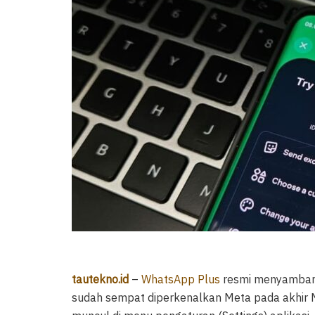
tautekno.id
–
WhatsApp Plus
resmi menyambangi
sudah sempat diperkenalkan Meta pada akhir Mei