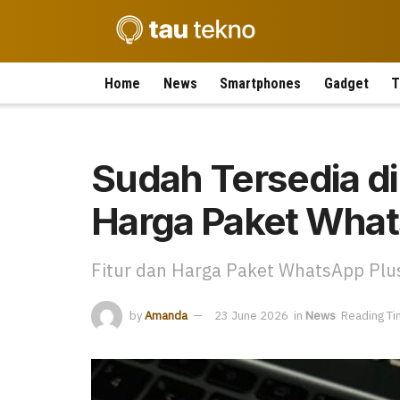
Home
News
Smartphones
Gadget
T
Sudah Tersedia di
Harga Paket What
Fitur dan Harga Paket WhatsApp Plus
by
Amanda
23 June 2026
in
News
Reading Ti