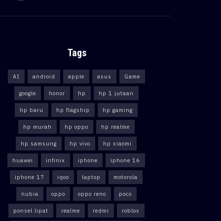
Tags
AI
android
apple
asus
Game
google
honor
hp
hp 1 jutaan
hp baru
hp flagship
hp gaming
hp murah
hp oppo
hp realme
hp samsung
hp vivo
hp xiaomi
huawei
infinix
iphone
iphone 16
iphone 17
iqoo
laptop
motorola
nubia
oppo
oppo reno
poco
ponsel lipat
realme
redmi
roblox