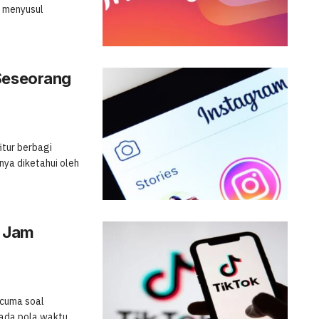
i menyusul
 Seseorang
itur berbagi
nya diketahui oleh
h Jam
 cuma soal
ada pola waktu ...