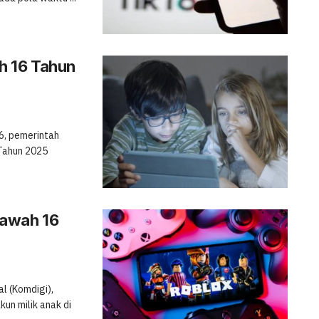
h 16 Tahun
6, pemerintah
Tahun 2025
ibawah 16
l (Komdigi),
un milik anak di