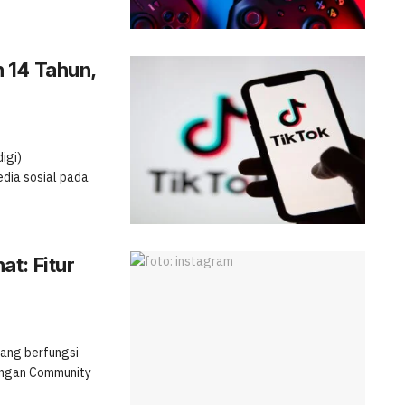
 14 Tahun,
igi)
dia sosial pada
t: Fitur
yang berfungsi
 dengan Community