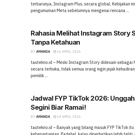
terbarunya, Instagram Plus, secara global. Kebijakan in
pengumuman Meta sebelumnya mengenai rencana ...
Rahasia Melihat Instagram Story
Tanpa Ketahuan
BY
AMANDA
16 APRIL 2026
tautekno.id – Meski Instagram Story didesain sebagai f
secara terbuka, tidak semua orang ingin jejak kehadiran
pemilik ...
Jadwal FYP TikTok 2026: Ungga
Segini Biar Ramai!
BY
AMANDA
14 APRIL 2026
tautekno.id – Banyak yang bilang masuk FYP TikTok itu
keberuntungan. Padahal, kalau diperhatikan lebih teliti, 