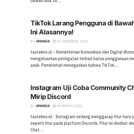
bawah usia 16 ...
TikTok Larang Pengguna di Bawah
Ini Alasannya!
BY
AMANDA
20 DECEMBER 2025
tautekno.id – Kementerian Komunikasi dan Digital (Komd
mengeluarkan peringatan terkait batas penggunaan me
anak. Pemerintah menegaskan bahwa TikTok, ...
Instagram Uji Coba Community Cha
Mirip Discord
BY
AMANDA
10 MARCH 2025
tautekno.id - Instagram sedang menggarap fitur baru 
seperti fitur pada platform Discords. Fitur ini disebut
Chat. ...