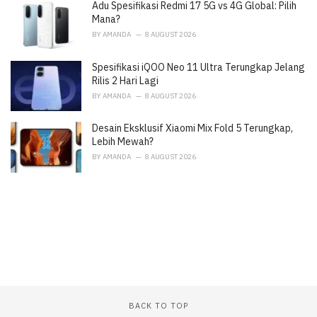
Adu Spesifikasi Redmi 17 5G vs 4G Global: Pilih
s
:
Mana?
BY
AMANDA
8 AUGUST 2026
Spesifikasi iQOO Neo 11 Ultra Terungkap Jelang
Rilis 2 Hari Lagi
BY
AMANDA
8 AUGUST 2026
Desain Eksklusif Xiaomi Mix Fold 5 Terungkap,
Lebih Mewah?
BY
AMANDA
8 AUGUST 2026
BACK TO TOP