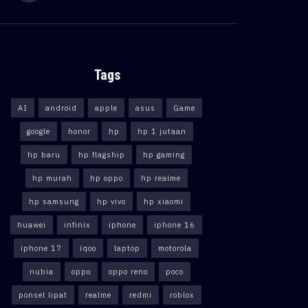
Tags
AI
android
apple
asus
Game
google
honor
hp
hp 1 jutaan
hp baru
hp flagship
hp gaming
hp murah
hp oppo
hp realme
hp samsung
hp vivo
hp xiaomi
huawei
infinix
iphone
iphone 16
iphone 17
iqoo
laptop
motorola
nubia
oppo
oppo reno
poco
ponsel lipat
realme
redmi
roblox