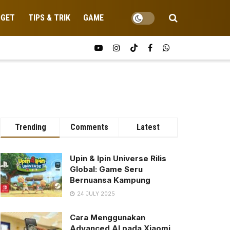
DGET
TIPS & TRIK
GAME
Trending
Comments
Latest
Upin & Ipin Universe Rilis
Global: Game Seru
Bernuansa Kampung
24 JULY 2025
Cara Menggunakan
Advanced AI pada Xiaomi