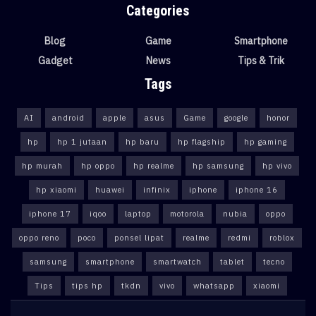
Categories
Blog
Game
Smartphone
Gadget
News
Tips & Trik
Tags
AI
android
apple
asus
Game
google
honor
hp
hp 1 jutaan
hp baru
hp flagship
hp gaming
hp murah
hp oppo
hp realme
hp samsung
hp vivo
hp xiaomi
huawei
infinix
iphone
iphone 16
iphone 17
iqoo
laptop
motorola
nubia
oppo
oppo reno
poco
ponsel lipat
realme
redmi
roblox
samsung
smartphone
smartwatch
tablet
tecno
Tips
tips hp
tkdn
vivo
whatsapp
xiaomi