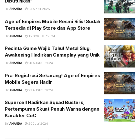
Dibutuhkan!
BY
AMANDA
23 APRIL 2025
Age of Empires Mobile Resmi Rilis! Sudah
Tersedia di Play Store dan App Store
BY
AMANDA
19 OCTOBER 2024
Pecinta Game Wajib Tahu! Metal Slug:
Awakening Hadirkan Gameplay yang Unik
BY
AMANDA
28 AUGUST 2024
Pra-Registrasi Sekarang! Age of Empires
Mobile Segera Hadir
BY
AMANDA
23 AUGUST 2024
Supercell Hadirkan Squad Busters,
Pertempuran Skuat Penuh Warna dengan
Karakter CoC
BY
AMANDA
20 JULY 2024