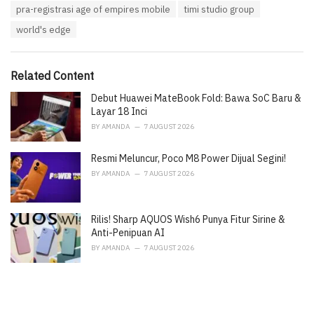
e
pra-registrasi age of empires mobile
timi studio group
g
g
s
o
world's edge
:
r
i
e
Related Content
s
:
Debut Huawei MateBook Fold: Bawa SoC Baru &
Layar 18 Inci
BY
AMANDA
7 AUGUST 2026
Resmi Meluncur, Poco M8 Power Dijual Segini!
BY
AMANDA
7 AUGUST 2026
Rilis! Sharp AQUOS Wish6 Punya Fitur Sirine &
Anti-Penipuan AI
BY
AMANDA
7 AUGUST 2026