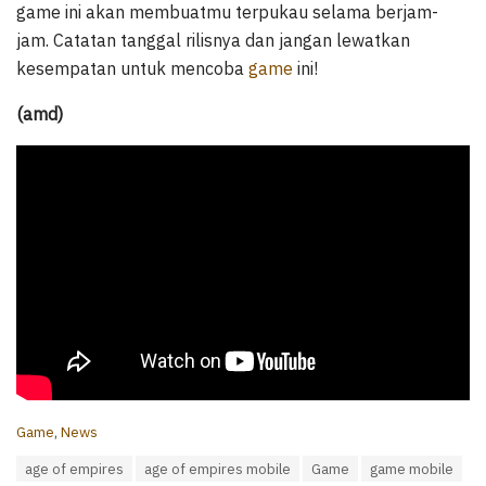
game ini akan membuatmu terpukau selama berjam-
jam. Catatan tanggal rilisnya dan jangan lewatkan
kesempatan untuk mencoba
game
ini!
(amd)
C
Game
,
News
a
T
age of empires
age of empires mobile
Game
game mobile
t
a