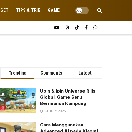
DGET
TIPS & TRIK
GAME
Trending
Comments
Latest
Upin & Ipin Universe Rilis
Global: Game Seru
Bernuansa Kampung
24 JULY 2025
Cara Menggunakan
Advanced AI pada Xiaomi