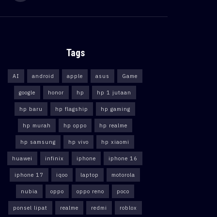
Tags
AI
android
apple
asus
Game
google
honor
hp
hp 1 jutaan
hp baru
hp flagship
hp gaming
hp murah
hp oppo
hp realme
hp samsung
hp vivo
hp xiaomi
huawei
infinix
iphone
iphone 16
iphone 17
iqoo
laptop
motorola
nubia
oppo
oppo reno
poco
ponsel lipat
realme
redmi
roblox