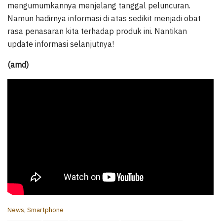
mengumumkannya menjelang tanggal peluncuran.
Namun hadirnya informasi di atas sedikit menjadi obat
rasa penasaran kita terhadap produk ini. Nantikan
update informasi selanjutnya!
(amd)
C
News
,
Smartphone
a