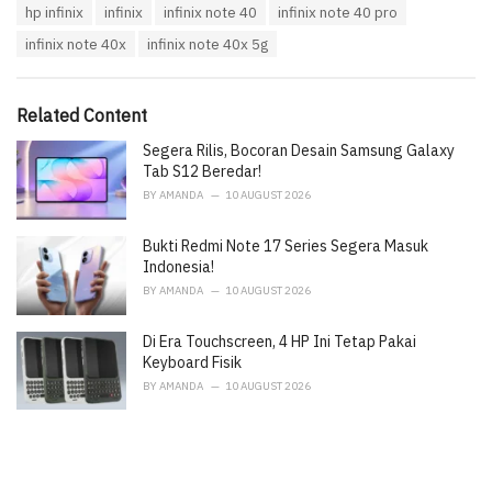
T
hp infinix
infinix
infinix note 40
infinix note 40 pro
t
a
e
infinix note 40x
infinix note 40x 5g
g
g
s
o
:
r
i
Related Content
e
Segera Rilis, Bocoran Desain Samsung Galaxy
s
:
Tab S12 Beredar!
BY
AMANDA
10 AUGUST 2026
Bukti Redmi Note 17 Series Segera Masuk
Indonesia!
BY
AMANDA
10 AUGUST 2026
Di Era Touchscreen, 4 HP Ini Tetap Pakai
Keyboard Fisik
BY
AMANDA
10 AUGUST 2026