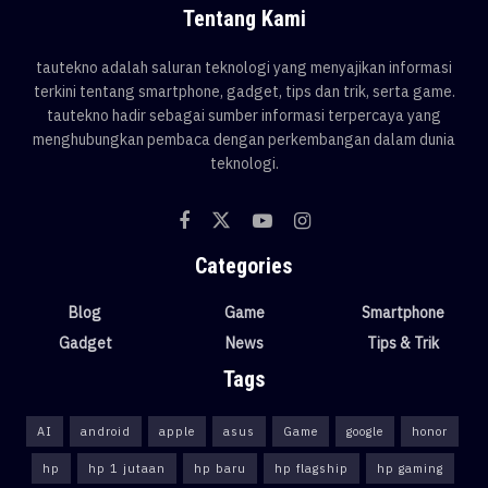
Tentang Kami
tautekno adalah saluran teknologi yang menyajikan informasi
terkini tentang smartphone, gadget, tips dan trik, serta game.
tautekno hadir sebagai sumber informasi terpercaya yang
menghubungkan pembaca dengan perkembangan dalam dunia
teknologi.
Categories
Blog
Game
Smartphone
Gadget
News
Tips & Trik
Tags
AI
android
apple
asus
Game
google
honor
hp
hp 1 jutaan
hp baru
hp flagship
hp gaming