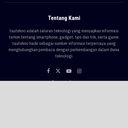
Tentang Kami
tautekno adalah saluran teknologi yang menyajikan informasi
terkini tentang smartphone, gadget, tips dan trik, serta game.
tautekno hadir sebagai sumber informasi terpercaya yang
menghubungkan pembaca dengan perkembangan dalam dunia
teknologi.
Categories
Blog
Game
Smartphone
Gadget
News
Tips & Trik
Tags
AI
android
apple
asus
Game
google
honor