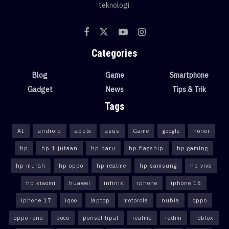
teknologi.
Categories
Blog
Game
Smartphone
Gadget
News
Tips & Trik
Tags
AI
android
apple
asus
Game
google
honor
hp
hp 1 jutaan
hp baru
hp flagship
hp gaming
hp murah
hp oppo
hp realme
hp samsung
hp vivo
hp xiaomi
huawei
infinix
iphone
iphone 16
iphone 17
iqoo
laptop
motorola
nubia
oppo
oppo reno
poco
ponsel lipat
realme
redmi
roblox