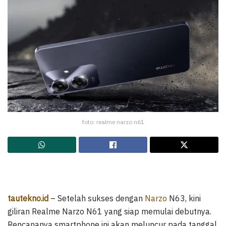
foto: realme narzo n61
tautekno.id
– Setelah sukses dengan
Narzo
N63, kini
giliran Realme Narzo N61 yang siap memulai debutnya.
Rencananya smartphone ini akan meluncur pada tanggal