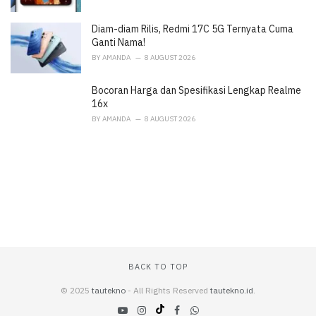
Diam-diam Rilis, Redmi 17C 5G Ternyata Cuma
Ganti Nama!
BY
AMANDA
8 AUGUST 2026
Bocoran Harga dan Spesifikasi Lengkap Realme
16x
BY
AMANDA
8 AUGUST 2026
BACK TO TOP
© 2025
tautekno
- All Rights Reserved
tautekno.id
.