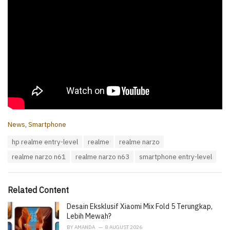
C
News
,
Smartphone
a
T
hp realme entry-level
realme
realme narzo
t
a
e
realme narzo n61
realme narzo n63
smartphone entry-level
g
g
s
o
:
r
i
Related Content
e
Desain Eksklusif Xiaomi Mix Fold 5 Terungkap,
s
:
Lebih Mewah?
BY
AMANDA
8 AUGUST 2026