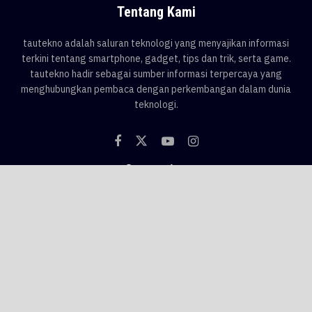
Tentang Kami
tautekno adalah saluran teknologi yang menyajikan informasi
terkini tentang smartphone, gadget, tips dan trik, serta game.
tautekno hadir sebagai sumber informasi terpercaya yang
menghubungkan pembaca dengan perkembangan dalam dunia
teknologi.
Categories
Blog
Game
Smartphone
Gadget
News
Tips & Trik
Tags
AI
android
apple
asus
Game
google
honor
hp
hp 1 jutaan
hp baru
hp flagship
hp gaming