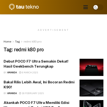
ADVERTISEMENT
Home
Tag
redmi k80 pro
Tag:
redmi k80 pro
Debut POCO F7 Ultra Semakin Dekat!
Hasil Geekbench Terungkap
BY
AMANDA
8 MARCH 2025
Bakal Rilis Lebih Awal, Ini Bocoran Redmi
K90!
BY
AMANDA
18 FEBRUARY 2025
Akankah POCO F7 Ultra Memiliki Edisi