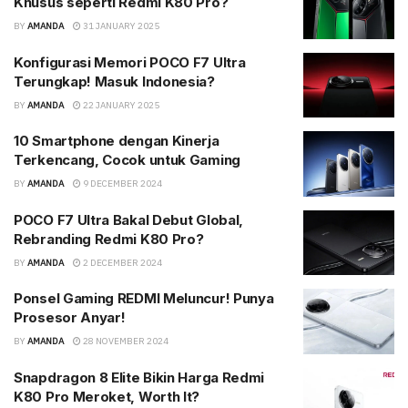
Khusus seperti Redmi K80 Pro?
BY
AMANDA
31 JANUARY 2025
Konfigurasi Memori POCO F7 Ultra
Terungkap! Masuk Indonesia?
BY
AMANDA
22 JANUARY 2025
10 Smartphone dengan Kinerja
Terkencang, Cocok untuk Gaming
BY
AMANDA
9 DECEMBER 2024
POCO F7 Ultra Bakal Debut Global,
Rebranding Redmi K80 Pro?
BY
AMANDA
2 DECEMBER 2024
Ponsel Gaming REDMI Meluncur! Punya
Prosesor Anyar!
BY
AMANDA
28 NOVEMBER 2024
Snapdragon 8 Elite Bikin Harga Redmi
K80 Pro Meroket, Worth It?