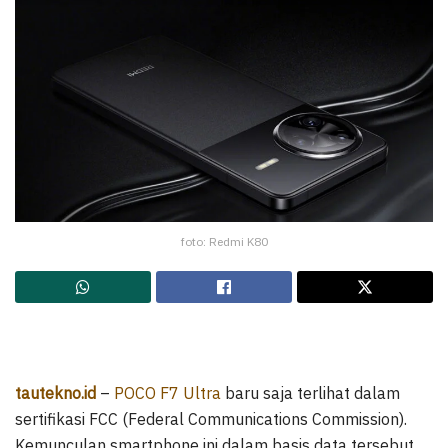
foto: Redmi K80
tautekno.id
–
POCO F7 Ultra
baru saja terlihat dalam
sertifikasi FCC (Federal Communications Commission).
Kemunculan smartphone ini dalam basis data tersebut