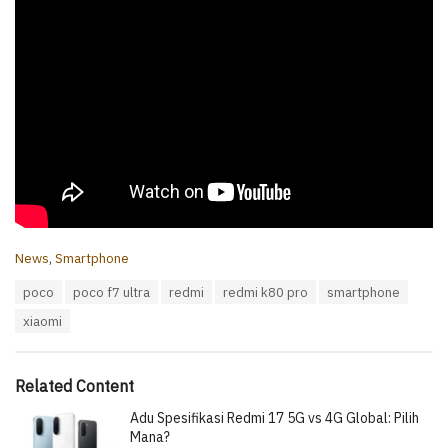
C
News
,
Smartphone
a
T
poco
poco f7 ultra
redmi
redmi k80 pro
smartphone
t
a
e
xiaomi
g
g
s
o
:
r
i
Related Content
e
Adu Spesifikasi Redmi 17 5G vs 4G Global: Pilih
s
:
Mana?