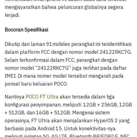
mengisyaratkan bahwa peluncuran globalnya segera
terjadi.
Bocoran Spesifikasi
Dikutip dari laman 91mobiles perangkat ini teridentifikasi
dalam platform FCC dengan nomor model 24122RKC7G.
Selain terkonfirmasi dalam FCC, perangkat dengan
nomor model “24122RKC7G” juga terlihat pada daftar
IMEI. Di mana nomer model tersebut mengarah pada
ponsel baru keluaran POCO.
Nantinya
POCO F7 Ultra
akan tersedia dalam tiga
konfigurasi penyimpanan, meliputi: 12GB + 256GB, 12GB
+ 512GB, dan 16GB + 512GB. Mengenai sistem
operasinya, F7 Ultra akan menjalankan HyperOS 2 yang
berbasis pada Android 15. Untuk konektivitas-nya
meliputi jaringan 5G, 4G LTE, Bluetooth BR/EDR/LE, NFC,