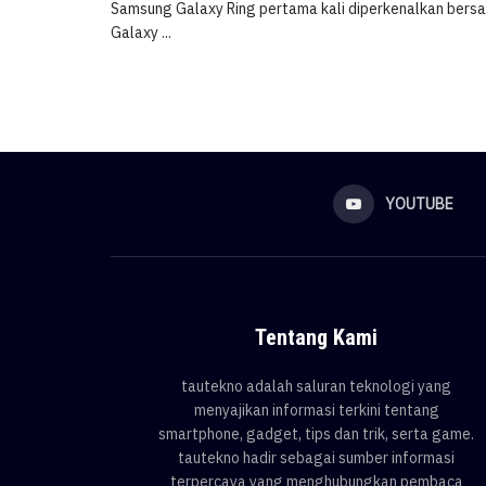
Samsung Galaxy Ring pertama kali diperkenalkan bers
Galaxy ...
YOUTUBE
Tentang Kami
tautekno adalah saluran teknologi yang
menyajikan informasi terkini tentang
smartphone, gadget, tips dan trik, serta game.
tautekno hadir sebagai sumber informasi
terpercaya yang menghubungkan pembaca