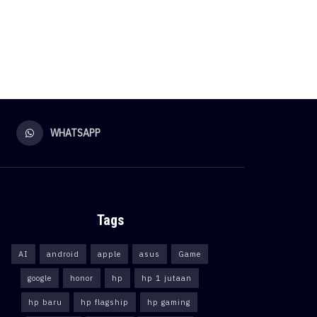
WHATSAPP
Tags
AI
android
apple
asus
Game
google
honor
hp
hp 1 jutaan
hp baru
hp flagship
hp gaming