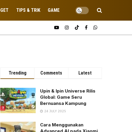
DGET
TIPS & TRIK
GAME
Trending
Comments
Latest
Upin & Ipin Universe Rilis
Global: Game Seru
Bernuansa Kampung
24 JULY 2025
Cara Menggunakan
Advanced AI pada Xiaomi