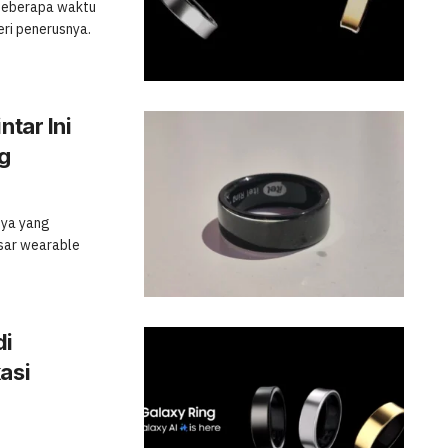
 beberapa waktu
ri penerusnya.
ntar Ini
g
nya yang
asar wearable
di
asi