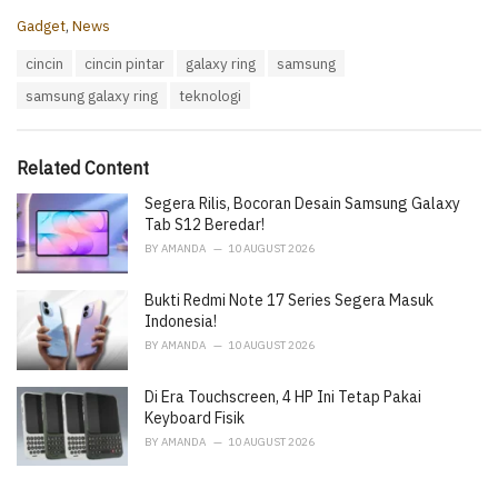
C
Gadget
,
News
a
T
cincin
cincin pintar
galaxy ring
samsung
t
a
e
samsung galaxy ring
teknologi
g
g
s
o
:
r
i
Related Content
e
Segera Rilis, Bocoran Desain Samsung Galaxy
s
:
Tab S12 Beredar!
BY
AMANDA
10 AUGUST 2026
Bukti Redmi Note 17 Series Segera Masuk
Indonesia!
BY
AMANDA
10 AUGUST 2026
Di Era Touchscreen, 4 HP Ini Tetap Pakai
Keyboard Fisik
BY
AMANDA
10 AUGUST 2026