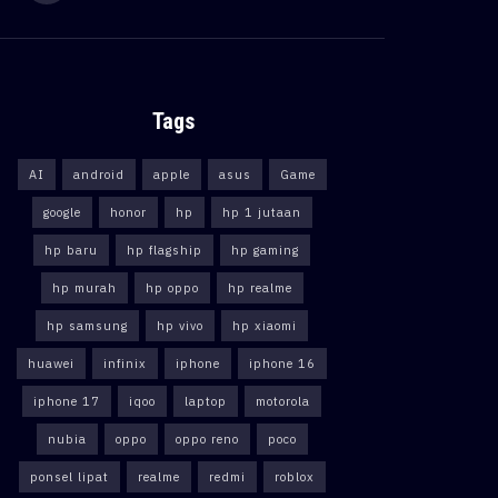
Tags
AI
android
apple
asus
Game
google
honor
hp
hp 1 jutaan
hp baru
hp flagship
hp gaming
hp murah
hp oppo
hp realme
hp samsung
hp vivo
hp xiaomi
huawei
infinix
iphone
iphone 16
iphone 17
iqoo
laptop
motorola
nubia
oppo
oppo reno
poco
ponsel lipat
realme
redmi
roblox