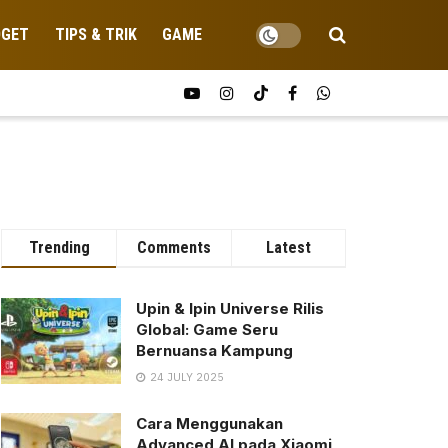
DGET
TIPS & TRIK
GAME
Trending
Comments
Latest
Upin & Ipin Universe Rilis
Global: Game Seru
Bernuansa Kampung
24 JULY 2025
Cara Menggunakan
Advanced AI pada Xiaomi