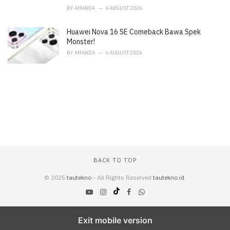
BY
AMANDA
6 AUGUST 2026
Huawei Nova 16 SE Comeback Bawa Spek
Monster!
BY
AMANDA
6 AUGUST 2026
BACK TO TOP
© 2025
tautekno
- All Rights Reserved
tautekno.id
.
Exit mobile version