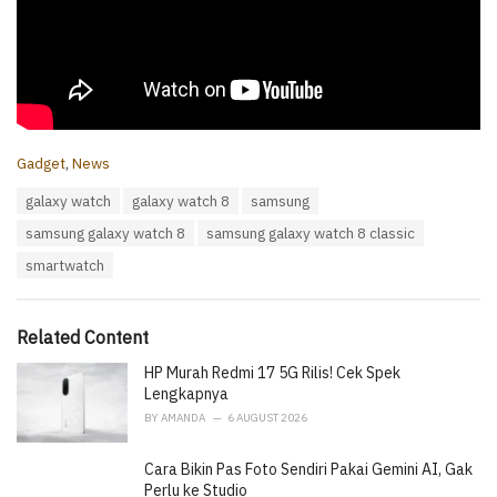
C
Gadget
,
News
a
T
galaxy watch
galaxy watch 8
samsung
t
a
e
samsung galaxy watch 8
samsung galaxy watch 8 classic
g
g
s
o
smartwatch
:
r
i
e
Related Content
s
:
HP Murah Redmi 17 5G Rilis! Cek Spek
Lengkapnya
BY
AMANDA
6 AUGUST 2026
Cara Bikin Pas Foto Sendiri Pakai Gemini AI, Gak
Perlu ke Studio