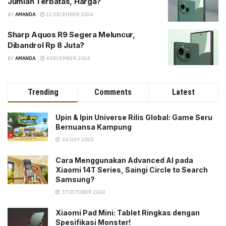
Jumlah Terbatas, Harga?
BY
AMANDA
12 DECEMBER 2024
Sharp Aquos R9 Segera Meluncur,
Dibandrol Rp 8 Juta?
BY
AMANDA
4 DECEMBER 2024
Trending
Comments
Latest
Upin & Ipin Universe Rilis Global: Game Seru
Bernuansa Kampung
24 JULY 2025
Cara Menggunakan Advanced AI pada
Xiaomi 14T Series, Saingi Circle to Search
Samsung?
17 OCTOBER 2024
Xiaomi Pad Mini: Tablet Ringkas dengan
Spesifikasi Monster!