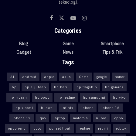
teknologi.
Categories
Blog
Game
Smartphone
Gadget
News
Tips & Trik
Tags
AI
android
apple
asus
Game
google
honor
hp
hp 1 jutaan
hp baru
hp flagship
hp gaming
hp murah
hp oppo
hp realme
hp samsung
hp vivo
hp xiaomi
huawei
infinix
iphone
iphone 16
iphone 17
iqoo
laptop
motorola
nubia
oppo
oppo reno
poco
ponsel lipat
realme
redmi
roblox