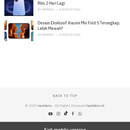
Rilis 2 Hari Lagi
BY
AMANDA
8 AUGUST 2026
Desain Eksklusif Xiaomi Mix Fold 5 Terungkap,
Lebih Mewah?
BY
AMANDA
8 AUGUST 2026
BACK TO TOP
© 2025
tautekno
- All Rights Reserved
tautekno.id
.
Exit mobile version