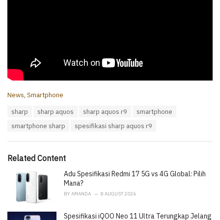
C
News
,
Smartphone
a
T
sharp
sharp aquos
sharp aquos r9
smartphone
t
a
e
smartphone sharp
spesifikasi sharp aquos r9
g
g
s
o
:
r
i
Related Content
e
Adu Spesifikasi Redmi 17 5G vs 4G Global: Pilih
s
:
Mana?
BY
AMANDA
8 AUGUST 2026
Spesifikasi iQOO Neo 11 Ultra Terungkap Jelang