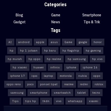
Categories
Blog
Game
Smartphone
Gadget
News
Tips & Trik
Tags
AI
android
apple
asus
Game
google
honor
hp
hp 1 jutaan
hp baru
hp flagship
hp gaming
hp murah
hp oppo
hp realme
hp samsung
hp vivo
hp xiaomi
huawei
infinix
iphone
iphone 16
iphone 17
iqoo
laptop
motorola
nubia
oppo
oppo reno
poco
ponsel lipat
realme
redmi
roblox
samsung
smartphone
smartwatch
tablet
tecno
Tips
tips hp
tkdn
vivo
whatsapp
xiaomi