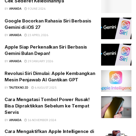
Cek Sederet Kelebihannya
BY
AMANDA
9 JUNE 2026
Google Bocorkan Rahasia Siri Berbasis
Gemini di iOS 27
BY
AMANDA
23 APRIL 2026
Apple Siap Perkenalkan Siri Berbasis
Gemini Bulan Depan!
BY
AMANDA
29 JANUARY 2026
Revolusi Siri Dimulai: Apple Kembangkan
Mesin Penjawab AI Gantikan GPT
BY
TAUTEKNO.ID
6 AUGUST 2025
Cara Mengatasi Tombol Power Rusak!
Bisa Dipraktikkan Sebelum ke Tempat
Servis
BY
AMANDA
16 NOVEMBER 2024
Cara Mengaktifkan Apple Intelligence di