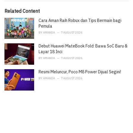
:
r
i
Related Content
e
Cara Aman Raih Robux dan Tips Bermain bagi
s
:
Pemula
BY
AMANDA
7 AUGUST 2026
Debut Huawei MateBook Fold: Bawa SoC Baru &
Layar 18 Inci
BY
AMANDA
7 AUGUST 2026
Resmi Meluncur, Poco M8 Power Dijual Segini!
BY
AMANDA
7 AUGUST 2026