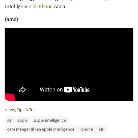
Intelligence di
iPhone
Anda.
(amd)
C
News
,
Tips & Trik
a
T
AI
apple
apple intelligence
t
a
e
cara mengaktifkan apple intelligence
iphone
siri
g
g
s
o