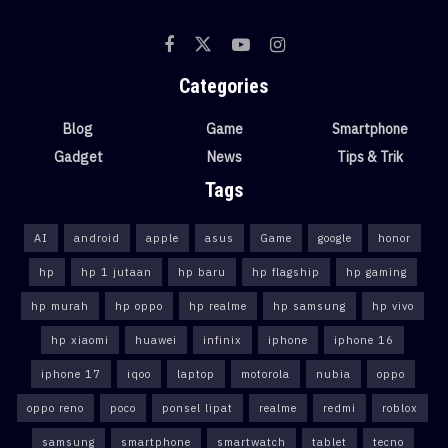
Categories
Blog
Game
Smartphone
Gadget
News
Tips & Trik
Tags
AI
android
apple
asus
Game
google
honor
hp
hp 1 jutaan
hp baru
hp flagship
hp gaming
hp murah
hp oppo
hp realme
hp samsung
hp vivo
hp xiaomi
huawei
infinix
iphone
iphone 16
iphone 17
iqoo
laptop
motorola
nubia
oppo
oppo reno
poco
ponsel lipat
realme
redmi
roblox
samsung
smartphone
smartwatch
tablet
tecno