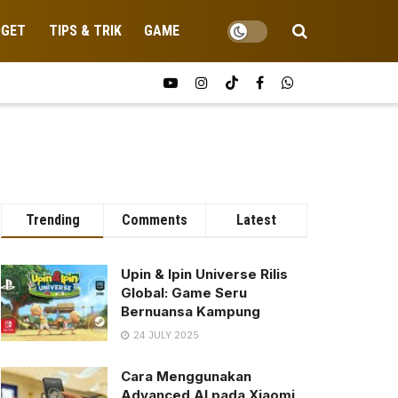
DGET
TIPS & TRIK
GAME
Trending
Comments
Latest
Upin & Ipin Universe Rilis
Global: Game Seru
Bernuansa Kampung
24 JULY 2025
Cara Menggunakan
Advanced AI pada Xiaomi