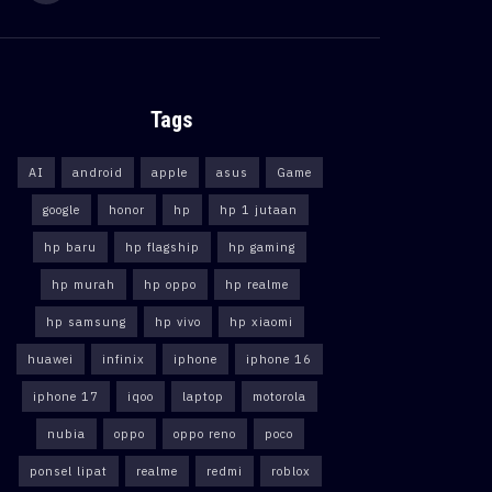
Tags
AI
android
apple
asus
Game
google
honor
hp
hp 1 jutaan
hp baru
hp flagship
hp gaming
hp murah
hp oppo
hp realme
hp samsung
hp vivo
hp xiaomi
huawei
infinix
iphone
iphone 16
iphone 17
iqoo
laptop
motorola
nubia
oppo
oppo reno
poco
ponsel lipat
realme
redmi
roblox