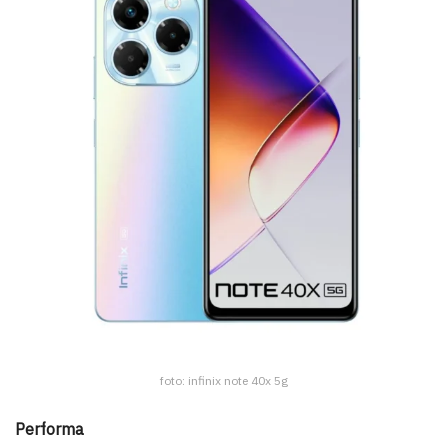
foto: infinix note 40x 5g
Performa