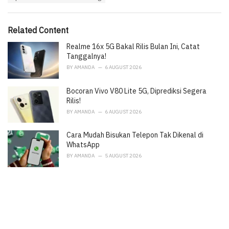
:
r
i
e
Related Content
s
:
Realme 16x 5G Bakal Rilis Bulan Ini, Catat
Tanggalnya!
BY
AMANDA
6 AUGUST 2026
Bocoran Vivo V80 Lite 5G, Diprediksi Segera
Rilis!
BY
AMANDA
6 AUGUST 2026
Cara Mudah Bisukan Telepon Tak Dikenal di
WhatsApp
BY
AMANDA
5 AUGUST 2026