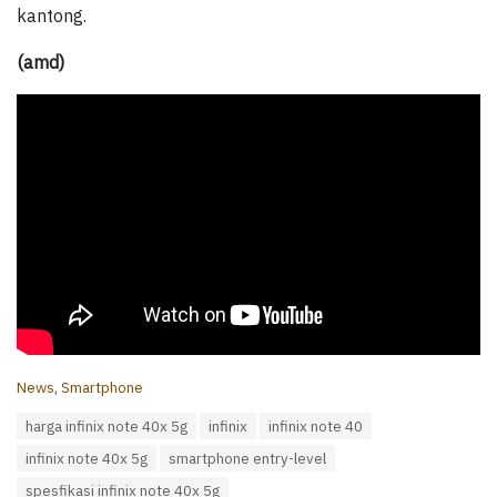
kantong.
(amd)
C
News
,
Smartphone
a
T
harga infinix note 40x 5g
infinix
infinix note 40
t
a
e
infinix note 40x 5g
smartphone entry-level
g
g
s
o
spesfikasi infinix note 40x 5g