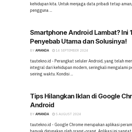
kehidupan kita. Untuk menjaga data pribadi tetap aman
pengguna ...
Smartphone Android Lambat? Ini 
Penyebab Utama dan Solusinya!
BY
AMANDA
14 SEPTEMBER 2024
tautekno.id - Perangkat seluler Android, yang telah me
integral dari kehidupan modern, seringkali mengalami p
seiring waktu. Kondisi ...
Tips Hilangkan Iklan di Google C
Android
BY
AMANDA
5 AUGUST 2024
tautekno.id - Google Chrome merupakan aplikasi pera
banyak digunakan oleh orang-orang. Aplikasi ini sang