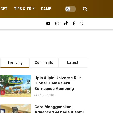
DGET
TIPS & TRIK
GAME
Trending
Comments
Latest
Upin & Ipin Universe Rilis
Global: Game Seru
Bernuansa Kampung
24 JULY 2025
Cara Menggunakan
Advanced AI pada Xiaomi