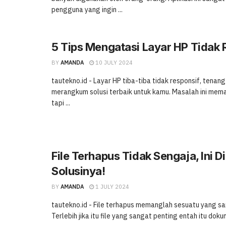
pengguna yang ingin ...
5 Tips Mengatasi Layar HP Tidak 
BY
AMANDA
10 JULY 2024
tautekno.id - Layar HP tiba-tiba tidak responsif, tenan
merangkum solusi terbaik untuk kamu. Masalah ini me
tapi ...
File Terhapus Tidak Sengaja, Ini D
Solusinya!
BY
AMANDA
1 JULY 2024
tautekno.id - File terhapus memanglah sesuatu yang s
Terlebih jika itu file yang sangat penting entah itu dokum