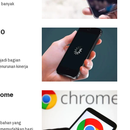
, banyak
10
njadi bagian
enurunan kinerja
hrome
mbahan yang
at memudahkan bagi