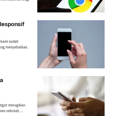
Responsif
g kami sudah
mang menyebalkan,
ia
angat merugikan.
en sekolah, ...