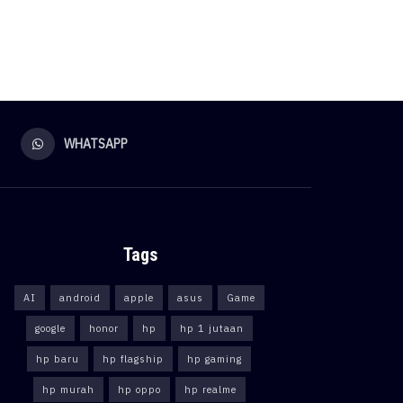
WHATSAPP
Tags
AI
android
apple
asus
Game
google
honor
hp
hp 1 jutaan
hp baru
hp flagship
hp gaming
hp murah
hp oppo
hp realme