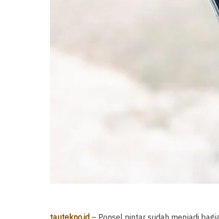
tautekno.id
– Ponsel pintar sudah menjadi bagia