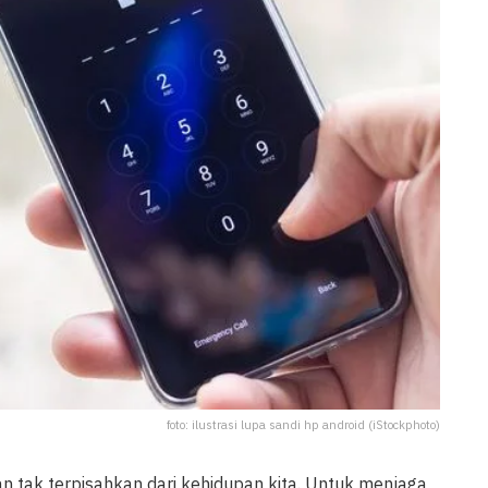
foto: ilustrasi lupa sandi hp android (iStockphoto)
n tak terpisahkan dari kehidupan kita. Untuk menjaga