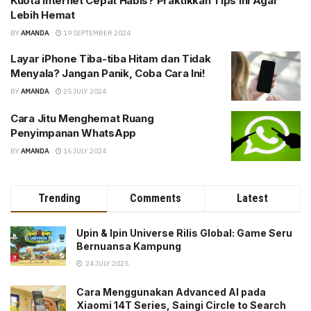
Kuota Internet Cepat Habis? Praktikkan Tips Ini Agar
Lebih Hemat
BY
AMANDA
19 SEPTEMBER 2024
Layar iPhone Tiba-tiba Hitam dan Tidak
Menyala? Jangan Panik, Coba Cara Ini!
BY
AMANDA
25 JULY 2024
Cara Jitu Menghemat Ruang
Penyimpanan WhatsApp
BY
AMANDA
16 JULY 2024
Trending
Comments
Latest
Upin & Ipin Universe Rilis Global: Game Seru
Bernuansa Kampung
24 JULY 2025
Cara Menggunakan Advanced AI pada
Xiaomi 14T Series, Saingi Circle to Search