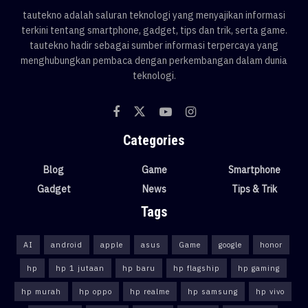
tautekno adalah saluran teknologi yang menyajikan informasi
terkini tentang smartphone, gadget, tips dan trik, serta game.
tautekno hadir sebagai sumber informasi terpercaya yang
menghubungkan pembaca dengan perkembangan dalam dunia
teknologi.
Categories
Blog
Game
Smartphone
Gadget
News
Tips & Trik
Tags
AI
android
apple
asus
Game
google
honor
hp
hp 1 jutaan
hp baru
hp flagship
hp gaming
hp murah
hp oppo
hp realme
hp samsung
hp vivo