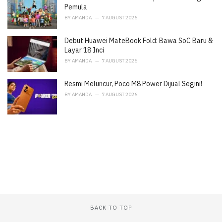
:
Pemula
BY
AMANDA
7 AUGUST 2026
Debut Huawei MateBook Fold: Bawa SoC Baru &
Layar 18 Inci
BY
AMANDA
7 AUGUST 2026
Resmi Meluncur, Poco M8 Power Dijual Segini!
BY
AMANDA
7 AUGUST 2026
BACK TO TOP