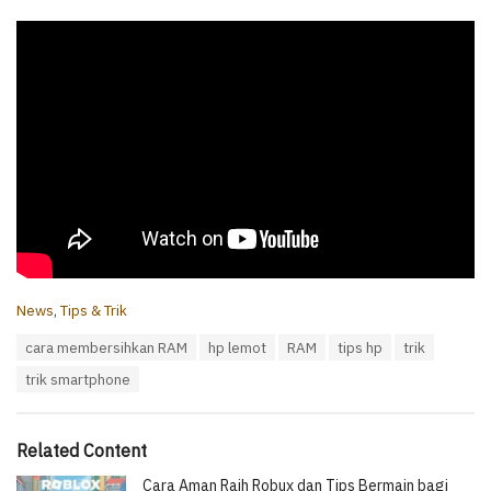
C
News
,
Tips & Trik
a
T
cara membersihkan RAM
hp lemot
RAM
tips hp
trik
t
a
e
trik smartphone
g
g
s
o
:
r
i
Related Content
e
Cara Aman Raih Robux dan Tips Bermain bagi
s