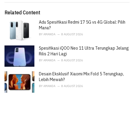
o
:
r
i
Related Content
e
Adu Spesifikasi Redmi 17 5G vs 4G Global: Pilih
s
:
Mana?
BY
AMANDA
8 AUGUST 2026
Spesifikasi iQOO Neo 11 Ultra Terungkap Jelang
Rilis 2 Hari Lagi
BY
AMANDA
8 AUGUST 2026
Desain Eksklusif Xiaomi Mix Fold 5 Terungkap,
Lebih Mewah?
BY
AMANDA
8 AUGUST 2026