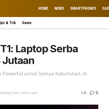
HOME
NEWS
SMARTPHONES
GA
ips & Trik
Game
1: Laptop Serba
 Jutaan
n Powerful untuk Semua Kebutuhan, di
0
A
Reading Time: 2 mins read
A