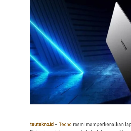
teutekno.id
–
Tecno
resmi memperkenalkan lapt