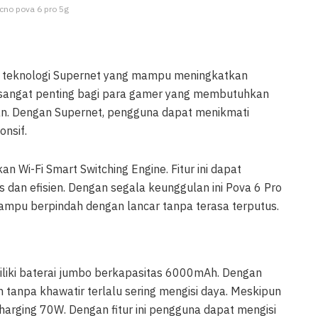
ecno pova 6 pro 5g
ah teknologi Supernet yang mampu meningkatkan
ini sangat penting bagi para gamer yang membutuhkan
an. Dengan Supernet, pengguna dapat menikmati
nsif.
kan Wi-Fi Smart Switching Engine. Fitur ini dapat
s dan efisien. Dengan segala keunggulan ini Pova 6 Pro
mampu berpindah dengan lancar tanpa terasa terputus.
iliki baterai jumbo berkapasitas 6000mAh. Dengan
n tanpa khawatir terlalu sering mengisi daya. Meskipun
 charging 70W. Dengan fitur ini pengguna dapat mengisi