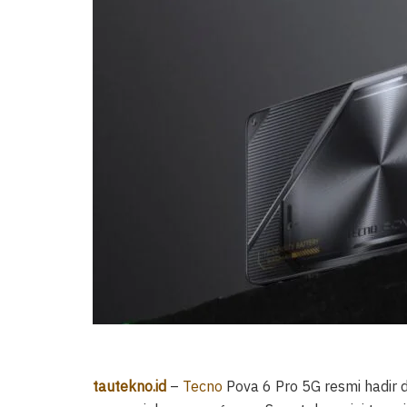
tautekno.id
–
Tecno
Pova 6 Pro 5G resmi hadir d