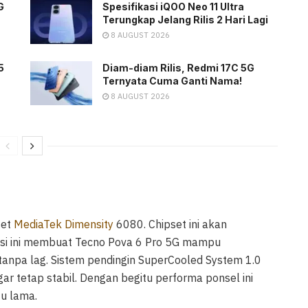
G
Spesifikasi iQOO Neo 11 Ultra
Terungkap Jelang Rilis 2 Hari Lagi
8 AUGUST 2026
5
Diam-diam Rilis, Redmi 17C 5G
Ternyata Cuma Ganti Nama!
8 AUGUST 2026
set
MediaTek Dimensity
6080. Chipset ini akan
si ini membuat Tecno Pova 6 Pro 5G mampu
anpa lag. Sistem pendingin SuperCooled System 1.0
r tetap stabil. Dengan begitu performa ponsel ini
u lama.