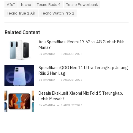
T
AIoT
tecno
Tecno Buds 4
Tecno Powerbank
t
a
e
Tecno True 1 Air
Tecno Watch Pro 2
g
g
s
o
:
r
i
Related Content
e
Adu Spesifikasi Redmi 17 5G vs 4G Global: Pilih
s
:
Mana?
BY
AMANDA
8 AUGUST 2026
Spesifikasi iQOO Neo 11 Ultra Terungkap Jelang
Rilis 2 Hari Lagi
BY
AMANDA
8 AUGUST 2026
Desain Eksklusif Xiaomi Mix Fold 5 Terungkap,
Lebih Mewah?
BY
AMANDA
8 AUGUST 2026