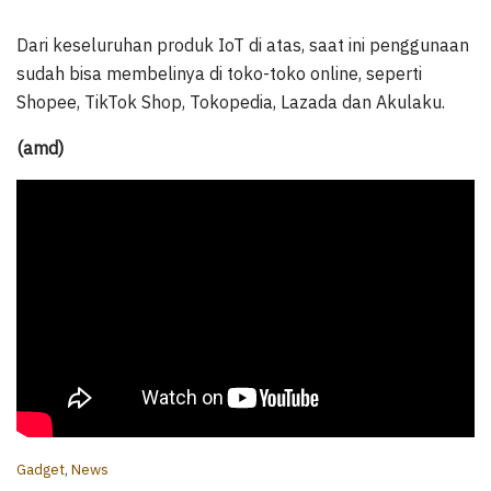
Dari keseluruhan produk IoT di atas, saat ini penggunaan
sudah bisa membelinya di toko-toko online, seperti
Shopee, TikTok Shop, Tokopedia, Lazada dan Akulaku.
(amd)
C
Gadget
,
News
a